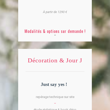
À partir de 1290 €
Modalités & options sur demande !
Décoration & Jour J
Just say yes !
repérage technique sur site
–
étude stylistique & book déco