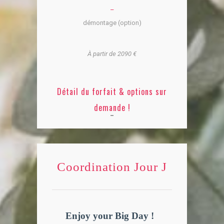
–
démontage (option)
À partir de 2090 €
Détail du forfait & options sur
demande !
Coordination Jour J
Enjoy your Big Day !