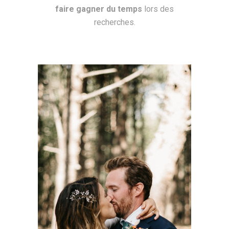
faire gagner du temps
lors des
recherches.
Relax, on
s'occupe de tout
!
réalisation d’un rétroplanning et d’un
prévisionnel
–
recherche des prestataires, gestion & suivi
–