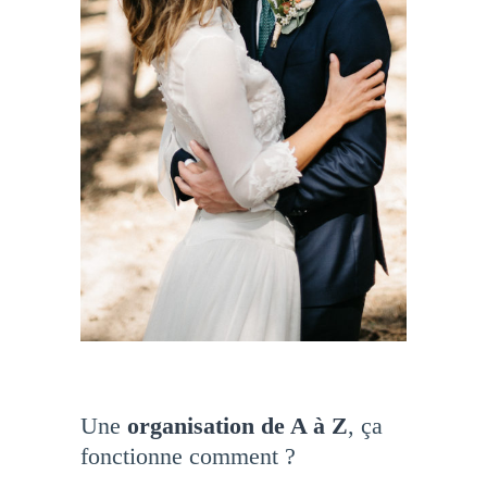
suivi budgétaire
–
conception de votre décoration
–
création du déroulé Jour J
–
installation de la décoration
–
coordination du jour J
–
démontage de la décoration
Une
organisation de A à Z
, ça
fonctionne comment ?