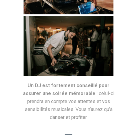
Un DJ est fortement conseillé pour
assurer une soirée mémorable
: celui-ci
prendra en compte vos attentes et vos
sensibilités musicales. Vous n’aurez qu’à
danser et profiter.
___