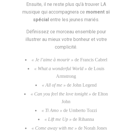
Ensuite, il ne reste plus qu’à trouver LA
musique qui accompagnera ce
moment si
spécial
entre
les jeunes mariés.
Définissez ce morceau ensemble pour
illustrer au mieux votre bonheur et votre
complicité.
« Je l’aime à mourir »
de Francis Cabrel
« What a wonderful World »
de Louis
Armstrong
« All of me »
de John Legend
« Can you feel the love tonight »
de Elton
John
« Ti Amo »
de Umberto Tozzi
« Lift me Up »
de Rihanna
« Come away with me »
de Norah Jones