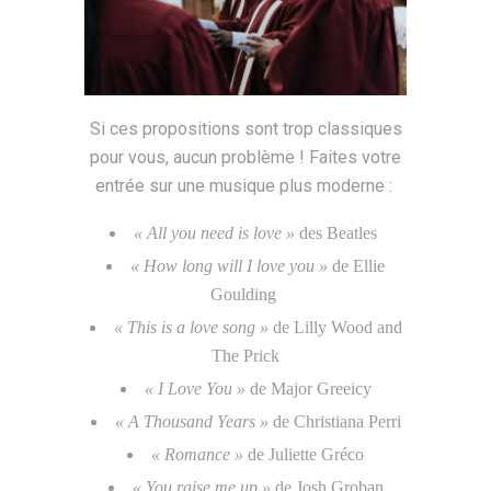
Si ces propositions sont trop classiques
pour vous, aucun problème ! Faites votre
entrée sur une musique plus moderne :
« All you need is love »
des Beatles
« How long will I love you »
de Ellie
Goulding
« This is a love song »
de Lilly Wood and
The Prick
« I Love You »
de Major Greeicy
« A Thousand Years »
de Christiana Perri
« Romance »
de Juliette Gréco
« You raise me up »
de Josh Groban