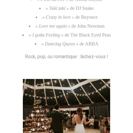
« Taki taki »
de DJ Snake
« Crazy in love »
de Beyonce
« Love me again »
de John Newman
« I gotta Feeling »
de The Black Eyed Peas
« Dancing Queen »
de ABBA
Rock, pop, ou romantique : lâchez-vous !