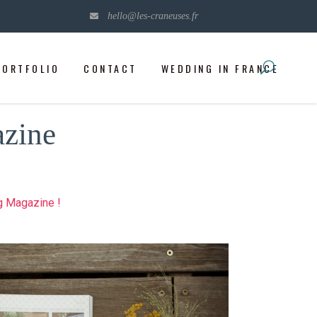
hello@les-craneuses.fr
PORTFOLIO
CONTACT
WEDDING IN FRANCE
azine
 Magazine !