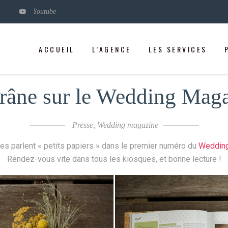
Youtube
ACCUEIL
L’AGENCE
LES SERVICES
râne sur le Wedding Mag
Presse
,
Wedding magazine
es parlent « petits papiers » dans le premier numéro du
Wedding
Rendez-vous vite dans tous les kiosques, et bonne lecture !