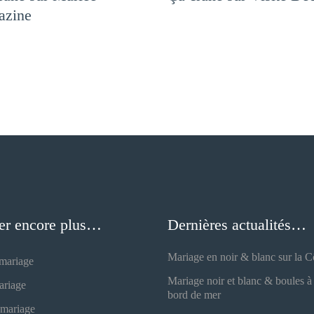
azine
er encore plus…
Dernières actualités…
Mariage en noir & blanc sur la 
 mariage
Mariage noir et blanc & boules à 
ariage
bord de mer
 mariage