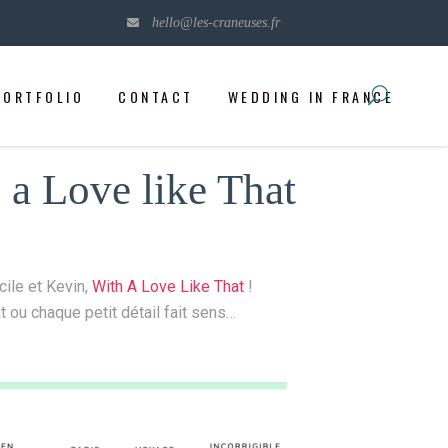
hello@les-craneuses.fr
PORTFOLIO
CONTACT
WEDDING IN FRANCE
a Love like That
ile et Kevin,
With A Love Like That
!
t ou chaque petit détail fait sens…