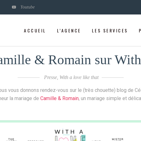
Youtube
ACCUEIL
L’AGENCE
LES SERVICES
amille & Romain sur With 
Presse
,
With a love like that
us vous donnons rendez-vous sur le (très chouette) blog de Céc
nneur la mariage de
Camille & Romain
, un mariage simple et délica