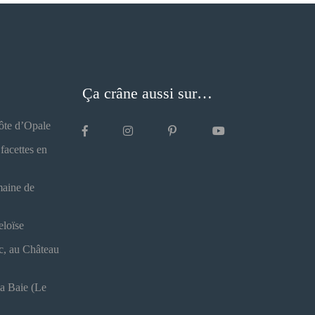
Ça crâne aussi sur…
Côte d’Opale
facettes en
maine de
eloïse
nc, au Château
la Baie (Le