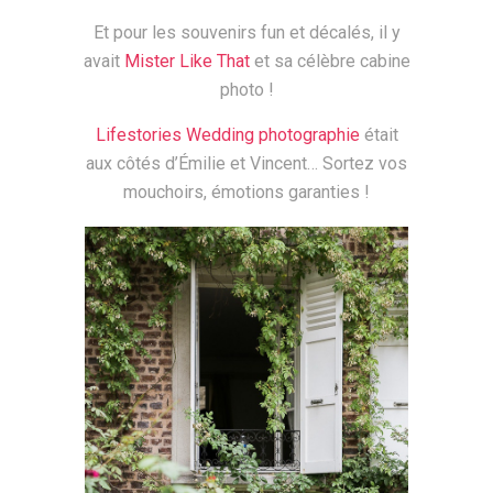
Et pour les souvenirs fun et décalés, il y
avait
Mister Like That
et sa célèbre cabine
photo !
Lifestories Wedding photographie
était
aux côtés d’Émilie et Vincent… Sortez vos
mouchoirs, émotions garanties !