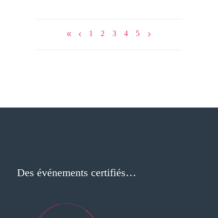
1
2
3
4
5
Des événements certifiés…